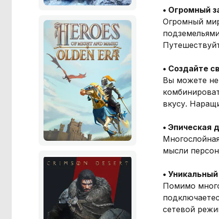
• Огромный 
Огромный мир
подземельями
Путешествуйт
• Создайте с
Вы можете не
комбинироват
вкусу. Наращ
• Эпическая 
Многослойная
мысли персон
• Уникальный
Помимо много
подключаетес
сетевой режи