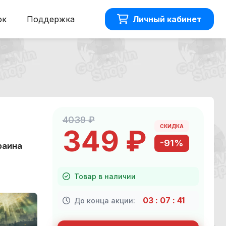
ок
Поддержка
Личный кабинет
4039 ₽
СКИДКА
349 ₽
-91%
раина
Товар в наличии
03
:
07
:
41
До конца акции: