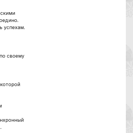
тскими
оедино.
ь успехам.
по своему
 которой
м
инхронный
.