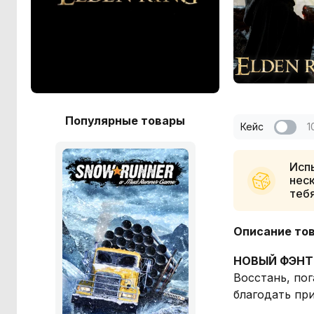
Популярные товары
Кейс
1
Испы
неск
теб
Описание то
НОВЫЙ ФЭНТ
Восстань, по
благодать при