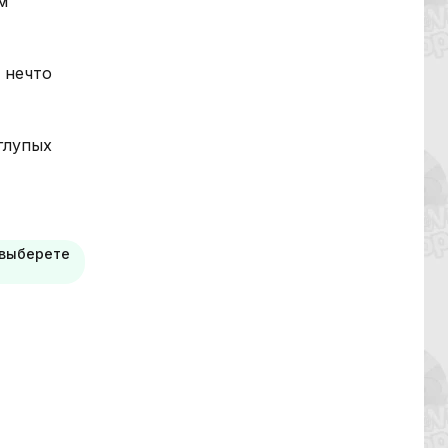
м
 нечто
глупых
 выберете