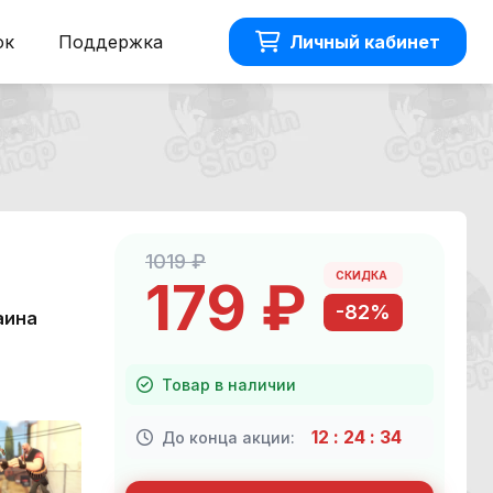
ок
Поддержка
Личный кабинет
1019 ₽
СКИДКА
179 ₽
-82%
аина
Товар в наличии
12
:
24
:
33
До конца акции: