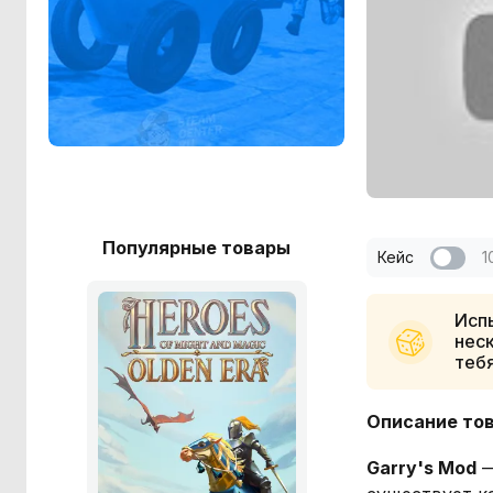
Популярные товары
Кейс
1
Испы
неск
теб
Описание то
Garry's Mod
—