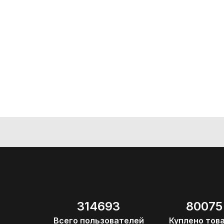
314693
80075
Всего пользователей
Куплено тов